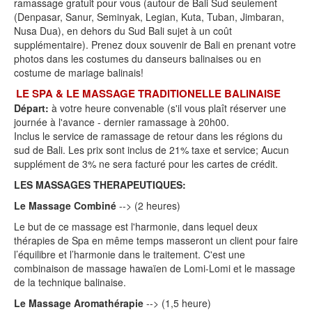
ramassage gratuit pour vous (autour de Bali Sud seulement
(Denpasar, Sanur, Seminyak, Legian, Kuta, Tuban, Jimbaran,
Nusa Dua), en dehors du Sud Bali sujet à un coût
supplémentaire). Prenez doux souvenir de Bali en prenant votre
photos dans les costumes du danseurs balinaises ou en
costume de mariage balinais!
LE SPA & LE MASSAGE TRADITIONELLE BALINAISE
Départ:
à votre heure convenable (s'il vous plaît réserver une
journée à l'avance - dernier ramassage à 20h00.
Inclus le service de ramassage de retour dans les régions du
sud de Bali. Les prix sont inclus de 21% taxe et service; Aucun
supplément de 3% ne sera facturé pour les cartes de crédit.
LES MASSAGES THERAPEUTIQUES:
Le Massage Combiné
--> (2 heures)
Le but de ce massage est l'harmonie, dans lequel deux
thérapies de Spa en même temps masseront un client pour faire
l’équilibre et l’harmonie dans le traitement. C'est une
combinaison de massage hawaïen de Lomi-Lomi et le massage
de la technique balinaise.
Le Massage Aromathérapie
--> (1,5 heure)