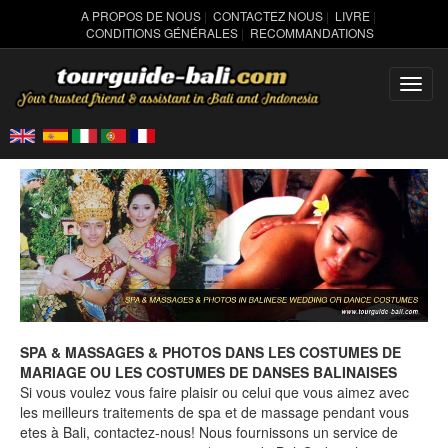
A PROPOS DE NOUS
|
CONTACTEZ NOUS
|
LIVRE
|
CONDITIONS GÉNÉRALES
|
RECOMMANDATIONS
Toggl
navig
SPA & MASSAGES & PHOTOS DANS LES COSTUMES DE
MARIAGE OU LES COSTUMES DE DANSES BALINAISES
Si vous voulez vous faire plaisir ou celui que vous aimez avec
les meilleurs traitements de spa et de massage pendant vous
etes à Bali, contactez-nous! Nous fournissons un service de