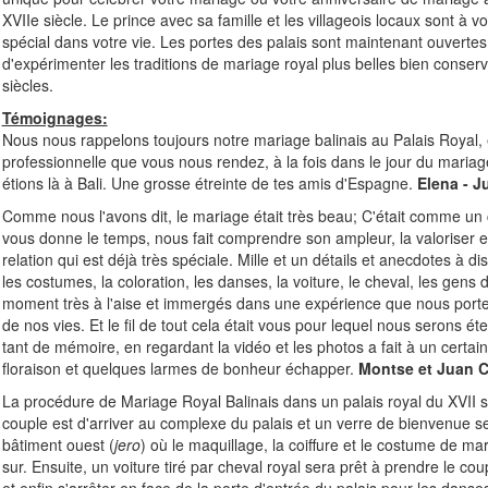
XVIIe siècle. Le prince avec sa famille et les villageois locaux sont à 
spécial dans votre vie. Les portes des palais sont maintenant ouverte
d'expérimenter les traditions de mariage royal plus belles bien conse
siècles.
Témoignages:
Nous nous rappelons toujours notre mariage balinais au Palais Royal, e
professionnelle que vous nous rendez, à la fois dans le jour du maria
étions là à Bali. Une grosse étreinte de tes amis d'Espagne.
Elena - J
Comme nous l'avons dit, le mariage était très beau; C'était comme un 
vous donne le temps, nous fait comprendre son ampleur, la valoriser en
relation qui est déjà très spéciale. Mille et un détails et anecdotes à disc
les costumes, la coloration, les danses, la voiture, le cheval, les gens 
moment très à l'aise et immergés dans une expérience que nous porte
de nos vies. Et le fil de tout cela était vous pour lequel nous serons é
tant de mémoire, en regardant la vidéo et les photos a fait à un certa
floraison et quelques larmes de bonheur échapper.
Montse et Juan 
La procédure de Mariage Royal Balinais dans un palais royal du XVII s
couple est d'arriver au complexe du palais et un verre de bienvenue sera
bâtiment ouest (
jero
) où le maquillage, la coiffure et le costume de m
sur. Ensuite, un voiture tiré par cheval royal sera prêt à prendre le co