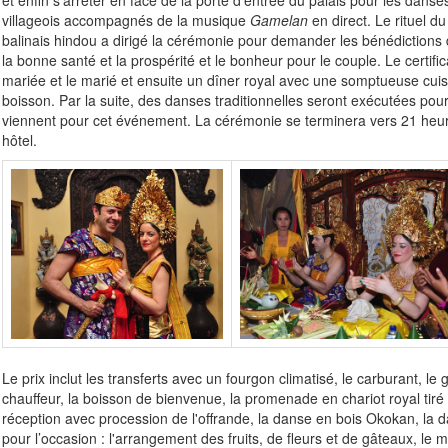
et enfin s'arrêter en face de la porte d'entrée du palais pour les dan
villageois accompagnés de la musique
Gamelan
en direct. Le rituel d
balinais hindou a dirigé la cérémonie pour demander les bénédictions 
la bonne santé et la prospérité et le bonheur pour le couple. Le certifi
mariée et le marié et ensuite un dîner royal avec une somptueuse cuisi
boisson. Par la suite, des danses traditionnelles seront exécutées pour 
viennent pour cet événement. La cérémonie se terminera vers 21 heu
hôtel.
Le prix inclut les transferts avec un fourgon climatisé, le carburant, le 
chauffeur, la boisson de bienvenue, la promenade en chariot royal tir
réception avec procession de l'offrande, la danse en bois Okokan, la d
pour l’occasion : l'arrangement des fruits, de fleurs et de gâteaux, le m