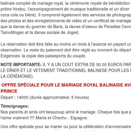
balinais complet de mariage royal, la cérémonie royale de bénédictio
prêtre hindou, l'accompagnement de musique traditionelle et un dîner r
coca cola ou bière). Il comprend également des services de photograp
des photos et des enregistrements de vidéo et un certificat de mariage
que la danse du guerrier de Baris, la danse d’oiseux de Paradise Cen
Tamulilingan et la danse sociale de Joged.
La réservation doit être faite au moins un mois à l'avance en payant 
réservation. Le reste du paiement doit être réglé au moment du dépar
Exigences: la copie des passeports du couple.
NOTE IMPORTANTE:
IL Y A UN COUT EXTRA DE 50.00 EUROS P
LE DÎNER ET LE VETEMENT TRADITIONNEL BALINESE POUR LES IN
LA CÉRÉMONIE).
OFFRE SPÉCIALE POUR LE MARIAGE ROYAL BALINAISE AV
PRINCE
Départ : 14h00 (durée approximative: 5 heures)
Témoignages:
Nos parents et amis ont beaucoup aimé le mariage. Chaque fois que je 
l'aime vraiment !!!! Marta et Chechu - Espagne.
Une offre spéciale pour se marier ou pour la célébration d'anniversaire