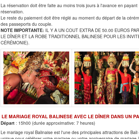
La réservation doit être faite au moins trois jours à l'avance en paya
réservation.
Le reste du paiement doit être réglé au moment du départ de la cérém
des passeports du couple.
NOTE IMPORTANTE:
IL Y A UN COUT EXTRA DE 50.00 EUROS P
LE DÎNER ET LA ROBE TRADITIONNEL BALINESE POUR LES INVITÉS
CÉRÉMONIE).
LE MARIAGE ROYAL BALINESE AVEC LE DÎNER DANS UN PAL
Départ
: 15h00 (durée approximative: 7 heures)
Le mariage royal Balinaise est l'une des principales attractions de Ba
unique pour célébrer votre mariage ou votre anniversaire de mariage à l