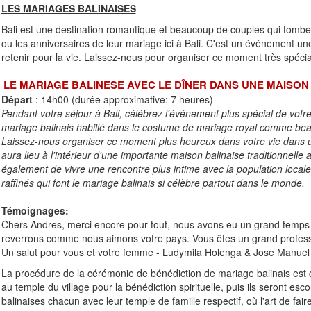
LES MARIAGES BALINAISES
Bali est une destination romantique et beaucoup de couples qui tomb
ou les anniversaires de leur mariage ici à Bali. C'est un événement une
retenir pour la vie. Laissez-nous pour organiser ce moment très spécia
LE MARIAGE BALINESE AVEC LE DÎNER DANS UNE MAISO
Départ
: 14h00 (durée approximative: 7 heures)
Pendant votre séjour à Bali, célébrez l'événement plus spécial de votr
mariage balinais habillé dans le costume de mariage royal comme beau
Laissez-nous organiser ce moment plus heureux dans votre vie dans u
aura lieu à l'intérieur d'une importante maison balinaise traditionnell
également de vivre une rencontre plus intime avec la population locale 
raffinés qui font le mariage balinais si célèbre partout dans le monde.
Témoignages:
Chers Andres, merci encore pour tout, nous avons eu un grand temps
reverrons comme nous aimons votre pays. Vous êtes un grand profess
Un salut pour vous et votre femme - Ludymila Holenga & Jose Manuel
La procédure de la cérémonie de bénédiction de mariage balinais est 
au temple du village pour la bénédiction spirituelle, puis ils seront esc
balinaises chacun avec leur temple de famille respectif, où l'art de fai