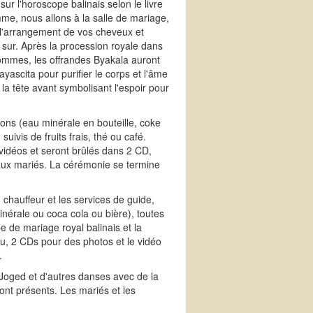
sur l'horoscope balinais selon le livre
mme, nous allons à la salle de mariage,
 l'arrangement de vos cheveux et
 sur. Après la procession royale dans
 hommes, les offrandes Byakala auront
ayascita pour purifier le corps et l'âme
r la tête avant symbolisant l'espoir pour
sons (eau minérale en bouteille, coke
 suivis de fruits frais, thé ou café.
idéos et seront brûlés dans 2 CD,
aux mariés. La cérémonie se termine
, chauffeur et les services de guide,
érale ou coca cola ou bière), toutes
be de mariage royal balinais et la
ou, 2 CDs pour des photos et le vidéo
.
Joged et d'autres danses avec de la
ont présents. Les mariés et les