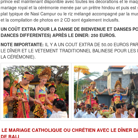
prince est maintenant disponible avec toutes les décorations et le maqu
mariage royal et la cérémonie menée par un prêtre hindou et puis est su
plat typique de Nasi Campur ou le riz mélangé accompagné par la mu
et la compilation de photos en 2 CD sont également inclusifs.
UN COÛT EXTRA POUR LA DANSE DE BIENVENUE ET DANSES PO
DANCES DIFFERENTES) APRÈS LE DINER: 250 EUROS.
NOTE IMPORTANTE:
IL Y A UN COUT EXTRA DE 50.00 EUROS P
LE DÎNER ET LE VETEMENT TRADITIONNEL BALINESE POUR LES IN
LA CÉRÉMONIE).
LE MARIAGE CATHOLIQUE OU CHRÉTIEN AVEC LE DÎNER D
DE BALI