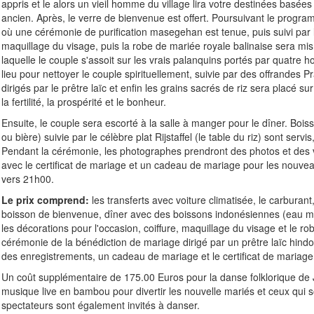
appris et le alors un vieil homme du village lira votre destinées basées 
ancien. Après, le verre de bienvenue est offert. Poursuivant le progra
où une cérémonie de purification masegehan est tenue, puis suivi par
maquillage du visage, puis la robe de mariée royale balinaise sera mis
laquelle le couple s'assoit sur les vrais palanquins portés par quatre
lieu pour nettoyer le couple spirituellement, suivie par des offrandes Pr
dirigés par le prêtre laïc et enfin les grains sacrés de riz sera placé su
la fertilité, la prospérité et le bonheur.
Ensuite, le couple sera escorté à la salle à manger pour le dîner. Bois
ou bière) suivie par le célèbre plat Rijstaffel (le table du riz) sont servis,
Pendant la cérémonie, les photographes prendront des photos et des v
avec le certificat de mariage et un cadeau de mariage pour les nouve
vers 21h00.
Le prix comprend:
les transferts avec voiture climatisée, le carburant
boisson de bienvenue, dîner avec des boissons indonésiennes (eau min
les décorations pour l'occasion, coiffure, maquillage du visage et le ro
cérémonie de la bénédiction de mariage dirigé par un prêtre laïc hind
des enregistrements, un cadeau de mariage et le certificat de mariage
Un coût supplémentaire de 175.00 Euros pour la danse folklorique de 
musique live en bambou pour divertir les nouvelle mariés et ceux qui s
spectateurs sont également invités à danser.