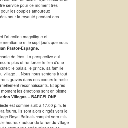
votre service pour ce moment très
s pour les couples amoureux
rvées pour la royauté pendant des
t l'attention magnifique et
ge mentionné et le sept jours que nous
uan Pastor-Espagne.
conte de fées. La perspective qui
core plus et renforcer le lien d'une
uter: le palais, le prince, sa famille,
du village ... Nous nous sentons à tout
rons gravés dans nos coeurs le reste
ternellement reconnaissants. Et après
in moment les émotions sont en pleine
Carlos Villegas – BARCELONE
iècle est comme suit: à 17.00 p.m. le
 fourni. Ils sont alors dirigés vers le
ariage Royal Balinais complet sera mis
uple heureux autour de la rue du village