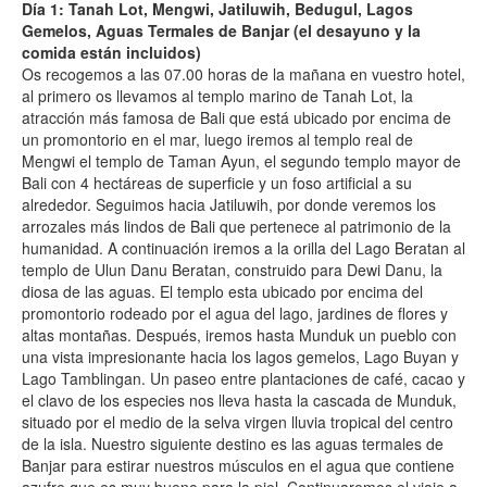
Día 1: Tanah Lot, Mengwi, Jatiluwih, Bedugul, Lagos
Gemelos, Aguas Termales de Banjar (el desayuno y la
comida están incluidos)
Os recogemos a las 07.00 horas de la mañana en vuestro hotel,
al primero os llevamos al templo marino de Tanah Lot, la
atracción más famosa de Bali que está ubicado por encima de
un promontorio en el mar, luego iremos al templo real de
Mengwi el templo de Taman Ayun, el segundo templo mayor de
Bali con 4 hectáreas de superficie y un foso artificial a su
alrededor. Seguimos hacia Jatiluwih, por donde veremos los
arrozales más lindos de Bali que pertenece al patrimonio de la
humanidad. A continuación iremos a la orilla del Lago Beratan al
templo de Ulun Danu Beratan, construido para Dewi Danu, la
diosa de las aguas. El templo esta ubicado por encima del
promontorio rodeado por el agua del lago, jardines de flores y
altas montañas. Después, iremos hasta Munduk un pueblo con
una vista impresionante hacia los lagos gemelos, Lago Buyan y
Lago Tamblingan. Un paseo entre plantaciones de café, cacao y
el clavo de los especies nos lleva hasta la cascada de Munduk,
situado por el medio de la selva virgen lluvia tropical del centro
de la isla. Nuestro siguiente destino es las aguas termales de
Banjar para estirar nuestros músculos en el agua que contiene