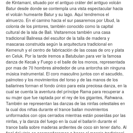
de Kintamani, situado por el antiguo cráter del antiguo volcán
Batur desde donde se contempla una vista espectacular hacia
el volcán humeante Batur y su lago. Aquí tendremos el
almuerzo. En el camino hacia el sur pasaremos por Ubud, la
colonia de los pintores, también conocido como la capital
cultural de la isla de Bali. Visitaremos también una casa
tradicional Balinesa del escultor de la talla de madera y
mascaras construida según la arquitectura tradicional en
Kemenuh y el centro de fabricación de las cosas de oro y plata
en Celuk. Por la tarde iremos a Batubulan para ver la famosa
danza de Kecak y Fuego o el baile de los monos, representada
por mas de 70 hombres alrededor de una antorcha sin ninguna
música instrumental. El coro masculino juntos con el sacudido,
palmoteo y los movimientos del torso y de las manos de los
bailarines forman el fondo único para esta preciosa danza, en la
cual se cuenta la aventura del príncipe Rama para recuperar a
su mujer que fue raptada por el rey de los gigantes, Rahwana.
También se representan las danzas de las ninfas celestiales en
la cual dos niñas durante el trance bailan movimientos
uniformados con ojos cerrados mientras están poseídas por las
ninfas, y la danza del fuego en la cual el bailarín durante el
trance baila sobre maderas ardientes de coco sin tener daño. Al