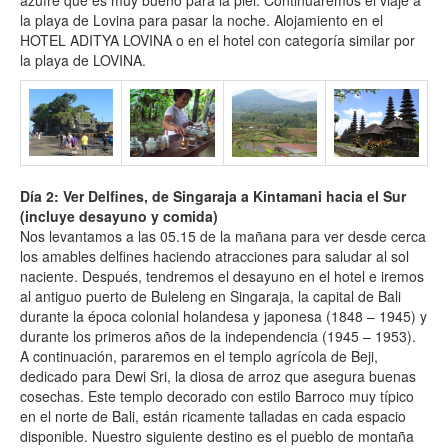
azufre que es muy bueno para la piel. Continuaremos el viaje a
la playa de Lovina para pasar la noche. Alojamiento en el
HOTEL ADITYA LOVINA o en el hotel con categoría similar por
la playa de LOVINA.
Día 2: Ver Delfines, de Singaraja a Kintamani hacia el Sur
(incluye desayuno y comida)
Nos levantamos a las 05.15 de la mañana para ver desde cerca
los amables delfines haciendo atracciones para saludar al sol
naciente. Después, tendremos el desayuno en el hotel e iremos
al antiguo puerto de Buleleng en Singaraja, la capital de Bali
durante la época colonial holandesa y japonesa (1848 – 1945) y
durante los primeros años de la independencia (1945 – 1953).
A continuación, pararemos en el templo agrícola de Beji,
dedicado para Dewi Sri, la diosa de arroz que asegura buenas
cosechas. Este templo decorado con estilo Barroco muy típico
en el norte de Bali, están ricamente talladas en cada espacio
disponible. Nuestro siguiente destino es el pueblo de montaña